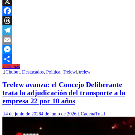
WhatsApp
X
Facebook
Threads
Telegram
Email
Messenger
Leer más
Compartir
Chubut
,
Destacados
,
Política
,
Trelew
trelew
Trelew avanza: el Concejo Deliberante
trata la adjudicación del transporte a la
empresa 22 por 10 años
4 de junio de 2026
4 de junio de 2026
CadenaTotal