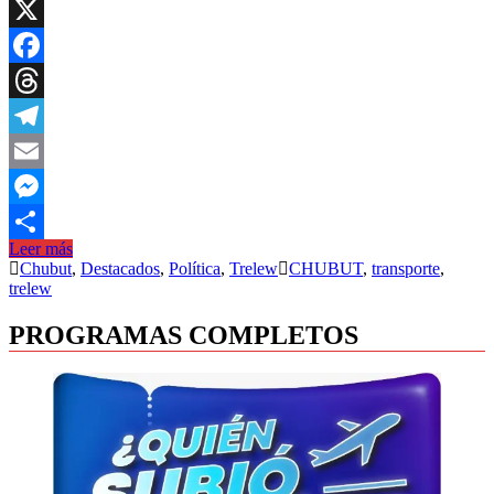
WhatsApp
X
Facebook
Threads
Telegram
Email
Messenger
Leer más
Compartir
Chubut
,
Destacados
,
Política
,
Trelew
CHUBUT
,
transporte
,
trelew
PROGRAMAS COMPLETOS