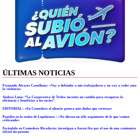
ÚLTIMAS NOTICIAS
Fernando Álvarez Castellano: «Voy a defender a mis trabajadores y no voy a ceder ante
la violencia»
Andrea Luna: “La Cooperativa de Trelew necesita un cambio para recuperar la
eficiencia y beneficiar a los socios”
EDITORIAL : «En Comodoro el silencio genera más dudas que certezas»
Papelón en la sesión de Legislatura : «No dieron un sólo argumento de lo que venían
criticando»
Escándalo en Comodoro Rivadavia: investigan a Aaron fita por el uso de una camioneta
oficial sin patente