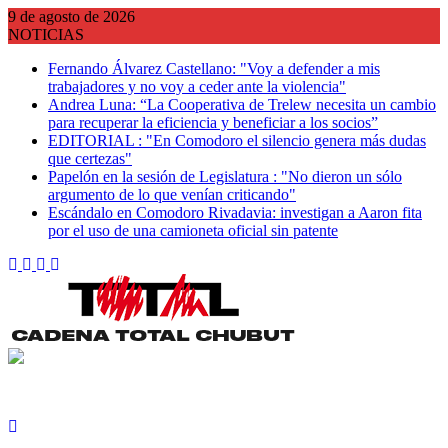
Saltar
9 de agosto de 2026
al
NOTICIAS
contenido
Fernando Álvarez Castellano: "Voy a defender a mis
trabajadores y no voy a ceder ante la violencia"
Andrea Luna: “La Cooperativa de Trelew necesita un cambio
para recuperar la eficiencia y beneficiar a los socios”
EDITORIAL : "En Comodoro el silencio genera más dudas
que certezas"
Papelón en la sesión de Legislatura : "No dieron un sólo
argumento de lo que venían criticando"
Escándalo en Comodoro Rivadavia: investigan a Aaron fita
por el uso de una camioneta oficial sin patente