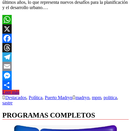
últimos años, lo que representa nuevos desafíos para la planificación
y el desarrollo urbano.…
WhatsApp
X
Facebook
Threads
Telegram
Email
Messenger
Leer más
Compartir
Destacados
,
Política
,
Puerto Madryn
madryn
,
mpm
,
politica
,
sastre
PROGRAMAS COMPLETOS