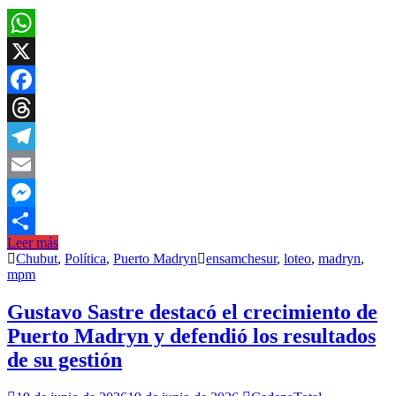
WhatsApp
X
Facebook
Threads
Telegram
Email
Messenger
Leer más
Compartir
Chubut
,
Política
,
Puerto Madryn
ensamchesur
,
loteo
,
madryn
,
mpm
Gustavo Sastre destacó el crecimiento de
Puerto Madryn y defendió los resultados
de su gestión