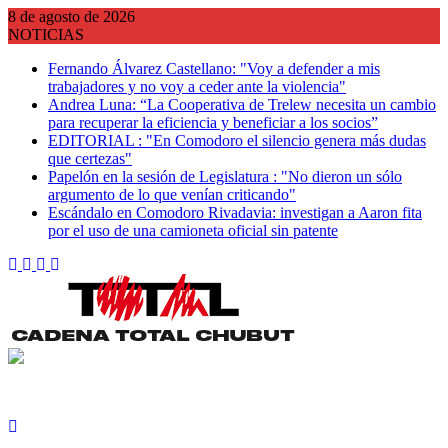
Saltar
8 de agosto de 2026
al
NOTICIAS
contenido
Fernando Álvarez Castellano: "Voy a defender a mis
trabajadores y no voy a ceder ante la violencia"
Andrea Luna: “La Cooperativa de Trelew necesita un cambio
para recuperar la eficiencia y beneficiar a los socios”
EDITORIAL : "En Comodoro el silencio genera más dudas
que certezas"
Papelón en la sesión de Legislatura : "No dieron un sólo
argumento de lo que venían criticando"
Escándalo en Comodoro Rivadavia: investigan a Aaron fita
por el uso de una camioneta oficial sin patente