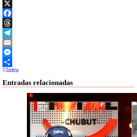
WhatsApp
X
Facebook
Threads
Telegram
Email
Messenger
Trelew
Compartir
Entradas relacionadas