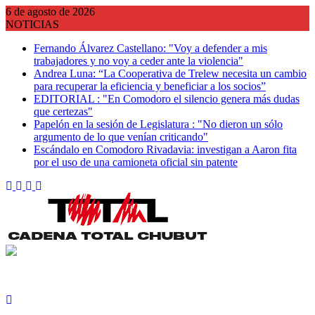
Saltar
6 de agosto de 2026
al
NOTICIAS
contenido
Fernando Álvarez Castellano: "Voy a defender a mis
trabajadores y no voy a ceder ante la violencia"
Andrea Luna: “La Cooperativa de Trelew necesita un cambio
para recuperar la eficiencia y beneficiar a los socios”
EDITORIAL : "En Comodoro el silencio genera más dudas
que certezas"
Papelón en la sesión de Legislatura : "No dieron un sólo
argumento de lo que venían criticando"
Escándalo en Comodoro Rivadavia: investigan a Aaron fita
por el uso de una camioneta oficial sin patente