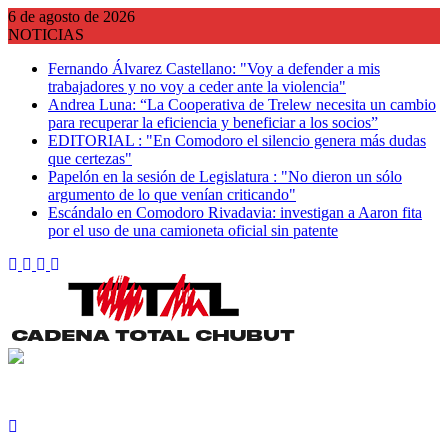
Saltar
6 de agosto de 2026
al
NOTICIAS
contenido
Fernando Álvarez Castellano: "Voy a defender a mis
trabajadores y no voy a ceder ante la violencia"
Andrea Luna: “La Cooperativa de Trelew necesita un cambio
para recuperar la eficiencia y beneficiar a los socios”
EDITORIAL : "En Comodoro el silencio genera más dudas
que certezas"
Papelón en la sesión de Legislatura : "No dieron un sólo
argumento de lo que venían criticando"
Escándalo en Comodoro Rivadavia: investigan a Aaron fita
por el uso de una camioneta oficial sin patente