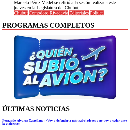
Marcelo Pérez Medel se refirió a la sesión realizada este
jueves en la Legislatura del Chubut,...
Chubut
Comodoro Rivadavia
Editoriales
Política
PROGRAMAS COMPLETOS
ÚLTIMAS NOTICIAS
Fernando Álvarez Castellano: «Voy a defender a mis trabajadores y no voy a ceder ante
la violencia»