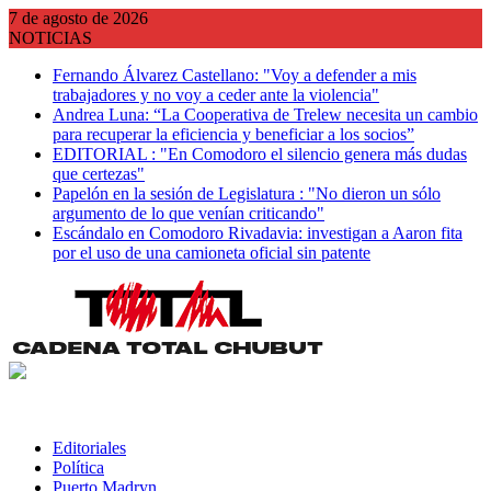
Saltar
7 de agosto de 2026
al
NOTICIAS
contenido
Fernando Álvarez Castellano: "Voy a defender a mis
trabajadores y no voy a ceder ante la violencia"
Andrea Luna: “La Cooperativa de Trelew necesita un cambio
para recuperar la eficiencia y beneficiar a los socios”
EDITORIAL : "En Comodoro el silencio genera más dudas
que certezas"
Papelón en la sesión de Legislatura : "No dieron un sólo
argumento de lo que venían criticando"
Escándalo en Comodoro Rivadavia: investigan a Aaron fita
por el uso de una camioneta oficial sin patente
Editoriales
Política
Puerto Madryn