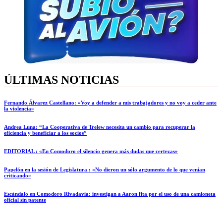
ÚLTIMAS NOTICIAS
Fernando Álvarez Castellano: «Voy a defender a mis trabajadores y no voy a ceder ante
la violencia»
Andrea Luna: “La Cooperativa de Trelew necesita un cambio para recuperar la
eficiencia y beneficiar a los socios”
EDITORIAL : «En Comodoro el silencio genera más dudas que certezas»
Papelón en la sesión de Legislatura : «No dieron un sólo argumento de lo que venían
criticando»
Escándalo en Comodoro Rivadavia: investigan a Aaron fita por el uso de una camioneta
oficial sin patente