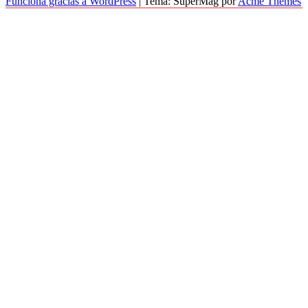
Funciona gracias a WordPress
|
Tema: SuperMag por
Acme Themes