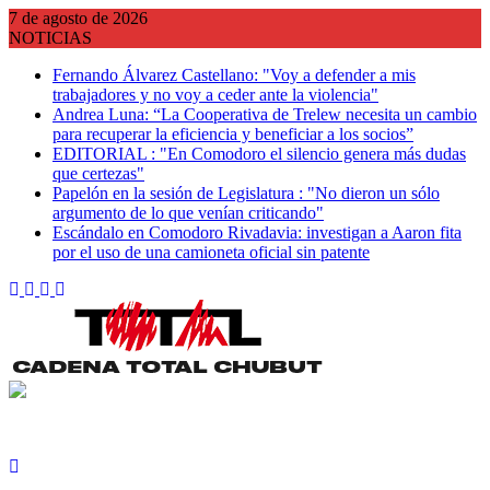
Saltar
7 de agosto de 2026
al
NOTICIAS
contenido
Fernando Álvarez Castellano: "Voy a defender a mis
trabajadores y no voy a ceder ante la violencia"
Andrea Luna: “La Cooperativa de Trelew necesita un cambio
para recuperar la eficiencia y beneficiar a los socios”
EDITORIAL : "En Comodoro el silencio genera más dudas
que certezas"
Papelón en la sesión de Legislatura : "No dieron un sólo
argumento de lo que venían criticando"
Escándalo en Comodoro Rivadavia: investigan a Aaron fita
por el uso de una camioneta oficial sin patente